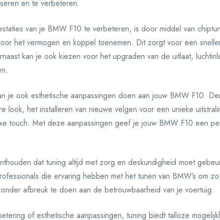
eren en te verbeteren.
staties van je BMW F10 te verbeteren, is door middel van chiptun
oor het vermogen en koppel toenemen. Dit zorgt voor een sneller
naast kan je ook kiezen voor het upgraden van de uitlaat, luchtinl
en.
kan je ook esthetische aanpassingen doen aan jouw BMW F10. Den
e look, het installeren van nieuwe velgen voor een unieke uitstra
xe touch. Met deze aanpassingen geef je jouw BMW F10 een perso
 onthouden dat tuning altijd met zorg en deskundigheid moet gebeu
ofessionals die ervaring hebben met het tunen van BMW’s om zo 
 zonder afbreuk te doen aan de betrouwbaarheid van je voertuig.
rbetering of esthetische aanpassingen, tuning biedt talloze moge