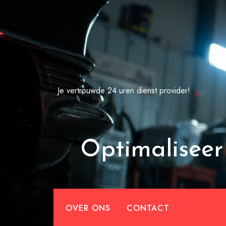
Spring
naar
de
inhoud
Je vertrouwde 24 uren dienst provider!
Optimaliseer
OVER ONS
CONTACT