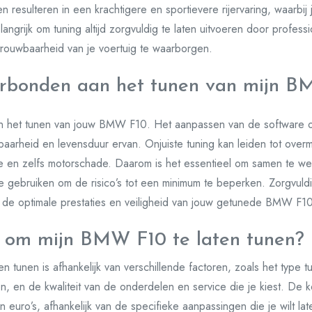
 resulteren in een krachtigere en sportievere rijervaring, waarb
angrijk om tuning altijd zorgvuldig te laten uitvoeren door profes
trouwbaarheid van je voertuig te waarborgen.
 verbonden aan het tunen van mijn 
 aan het tunen van jouw BMW F10. Het aanpassen van de software o
arheid en levensduur ervan. Onjuiste tuning kan leiden tot overma
ie en zelfs motorschade. Daarom is het essentieel om samen te we
 gebruiken om de risico’s tot een minimum te beperken. Zorgvuld
m de optimale prestaties en veiligheid van jouw getunede BMW F1
t om mijn BMW F10 te laten tunen?
tunen is afhankelijk van verschillende factoren, zoals het type tun
n, en de kwaliteit van de onderdelen en service die je kiest. De 
euro’s, afhankelijk van de specifieke aanpassingen die je wilt lat