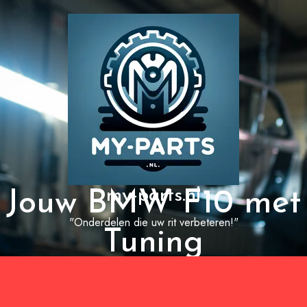
my-parts.nl
 Jouw BMW F10 met 
"Onderdelen die uw rit verbeteren!"
Tuning