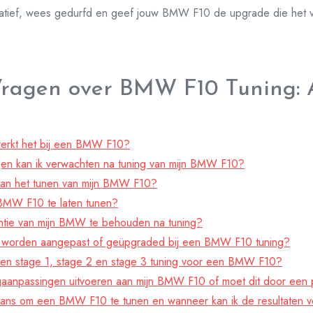
atief, wees gedurfd en geef jouw BMW F10 de upgrade die het v
Vragen over BMW F10 Tuning: A
werkt het bij een BMW F10?
gen kan ik verwachten na tuning van mijn BMW F10?
n aan het tunen van mijn BMW F10?
 BMW F10 te laten tunen?
antie van mijn BMW te behouden na tuning?
 worden aangepast of geüpgraded bij een BMW F10 tuning?
ussen stage 1, stage 2 en stage 3 tuning voor een BMW F10?
ngaanpassingen uitvoeren aan mijn BMW F10 of moet dit door een
aans om een BMW F10 te tunen en wanneer kan ik de resultaten 