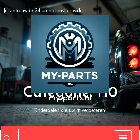
Spring
Je vertrouwde 24 uren dienst provider!
naar
de
inhoud
Categorie:
f10
my-parts.nl
"Onderdelen die uw rit verbeteren!"