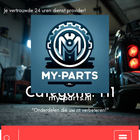
Spring
Je vertrouwde 24 uren dienst provider!
naar
de
inhoud
Categorie:
f11
my-parts.nl
"Onderdelen die uw rit verbeteren!"