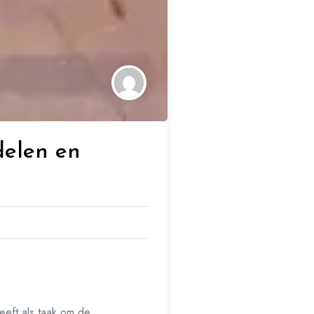
delen en
eeft als taak om de