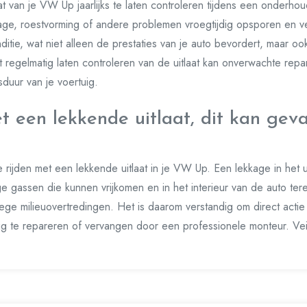
at van je VW Up jaarlijks te laten controleren tijdens een onderho
tage, roestvorming of andere problemen vroegtijdig opsporen en ve
nditie, wat niet alleen de prestaties van je auto bevordert, maar oo
 Het regelmatig laten controleren van de uitlaat kan onverwachte re
duur van je voertuig.
t een lekkende uitlaat, dit kan gevaa
e rijden met een lekkende uitlaat in je VW Up. Een lekkage in het u
ige gassen die kunnen vrijkomen en in het interieur van de auto t
ege milieuovertredingen. Het is daarom verstandig om direct actie
ig te repareren of vervangen door een professionele monteur. Veili