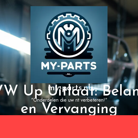
my-parts.nl
 VW Up Uitlaat: Bela
"Onderdelen die uw rit verbeteren!"
en Vervanging