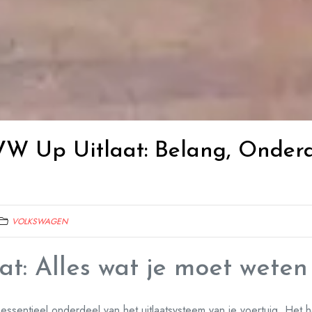
 VW Up Uitlaat: Belang, Onder
VOLKSWAGEN
t: Alles wat je moet weten
essentieel onderdeel van het uitlaatsysteem van je voertuig. Het h