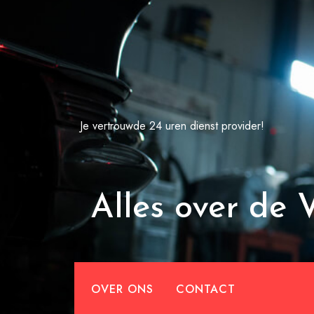
Spring
naar
de
inhoud
Je vertrouwde 24 uren dienst provider!
Alles over de
OVER ONS
CONTACT