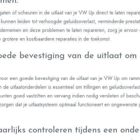
omen.
gaten of scheuren in de uitlaat van je VW Up direct te laten repa
unnen leiden tot verhoogde geluidsoverlast, verminderde prestati
ondernemen en deze problemen te laten repareren, zorg je ervoor d
je grotere en kostbaardere reparaties in de toekomst.
oede bevestiging van de uitlaat om
n voor een goede bevestiging van de uitlaat van je VW Up om ram
n de uitlaatonderdelen is essentieel om trillingen en geluidsoverlas
spunten goed vastzitten en vervang indien nodig versleten of bes
zorgen dat je uitlaatsysteem optimaal functioneert en ongewenst
.
aarlijks controleren tijdens een ond