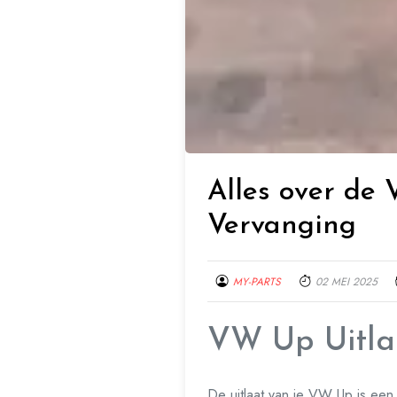
Alles over de
Vervanging
MY-PARTS
02 MEI 2025
VW Up Uitlaa
De uitlaat van je VW Up is een 