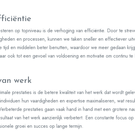
ficiëntie
steren op topniveau is de verhoging van efficiëntie. Door te strev
gheden en processen, kunnen we taken sneller en effectiever uit
e tijd en middelen beter benutten, waardoor we meer gedaan krijgen 
 maar ook tot een gevoel van voldoening en motivatie om continu te 
 van werk
imale prestaties is de betere kwaliteit van het werk dat wordt gel
 individuen hun vaardigheden en expertise maximaliseren, wat resul
 Verbeterde prestaties gaan vaak hand in hand met een grotere nau
resultaat van het werk aanzienlijk verbetert. Een constante focus 
ssionele groei en succes op lange termijn.