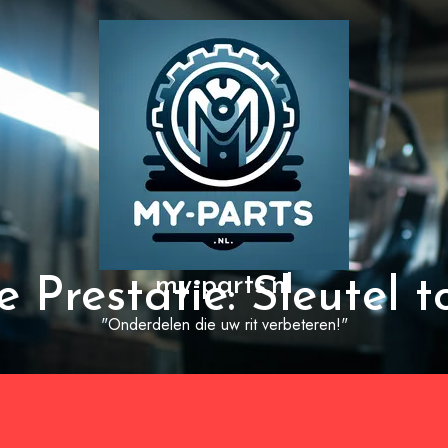
my-parts.nl
 Prestatie: Sleutel t
"Onderdelen die uw rit verbeteren!"