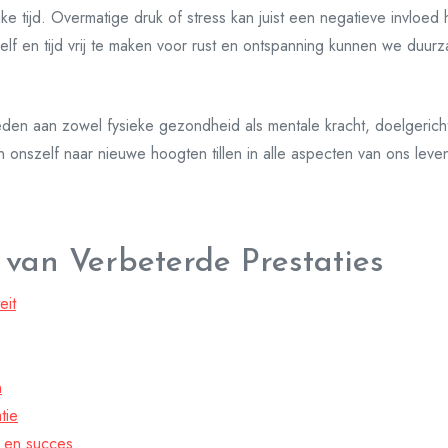
ke tijd. Overmatige druk of stress kan juist een negatieve invloe
lf en tijd vrij te maken voor rust en ontspanning kunnen we duurz
eden aan zowel fysieke gezondheid als mentale kracht, doelgeric
n onszelf naar nieuwe hoogten tillen in alle aspecten van ons leve
 van Verbeterde Prestaties
eit
n
tie
i en succes