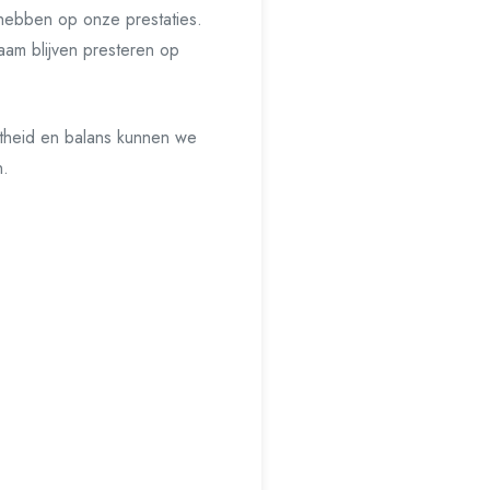
d hebben op onze prestaties.
aam blijven presteren op
htheid en balans kunnen we
n.