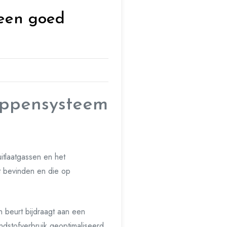
 een goed
eppensysteem
uitlaatgassen en het
at bevinden en die op
n beurt bijdraagt aan een
dstofverbruik geoptimaliseerd.