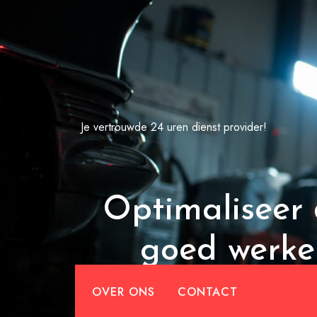
Spring
naar
de
inhoud
Je vertrouwde 24 uren dienst provider!
Optimaliseer 
goed werke
OVER ONS
CONTACT