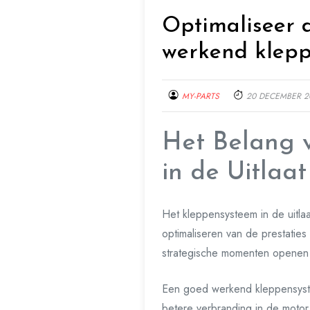
Optimaliseer 
werkend klepp
MY-PARTS
20 DECEMBER 2
Het Belang 
in de Uitlaa
Het kleppensysteem in de uitlaa
optimaliseren van de prestaties
strategische momenten openen e
Een goed werkend kleppensystee
betere verbranding in de motor