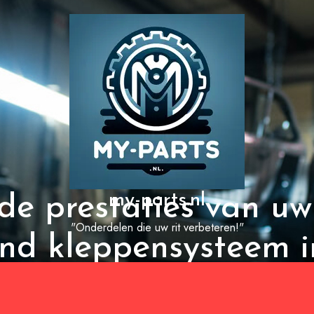
my-parts.nl
de prestaties van u
"Onderdelen die uw rit verbeteren!"
nd kleppensysteem in