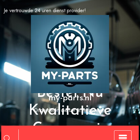
Spring
Je vertrouwde 24 uren dienst provider!
naar
de
inhoud
Bestel Nu
my-parts.nl
Kwalitatieve
"Onderdelen die uw rit verbeteren!"
Carrosserie