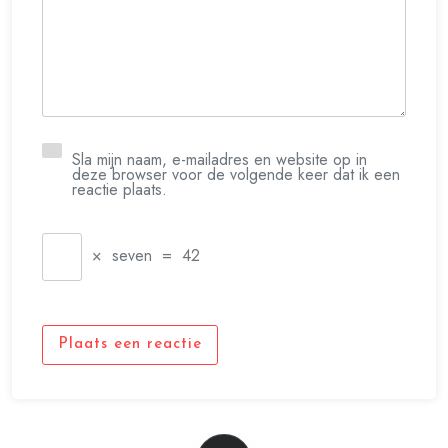
Sla mijn naam, e-mailadres en website op in
deze browser voor de volgende keer dat ik een
reactie plaats.
×
seven
=
42
Plaats een reactie