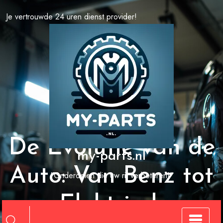
Spring
Je vertrouwde 24 uren dienst provider!
naar
de
inhoud
De Evolutie van de
my-parts.nl
Auto: Van Benz tot
"Onderdelen die uw rit verbeteren!"
Elektrisch