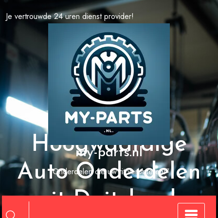
Spring
Je vertrouwde 24 uren dienst provider!
naar
de
inhoud
Hoogwaardige
my-parts.nl
Auto Onderdelen
"Onderdelen die uw rit verbeteren!"
uit Duitsland: