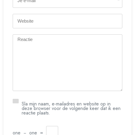
*
Sla mijn naam, e-mailadres en website op in
deze browser voor de volgende keer dat ik een
reactie plaats.
one
−
one
=