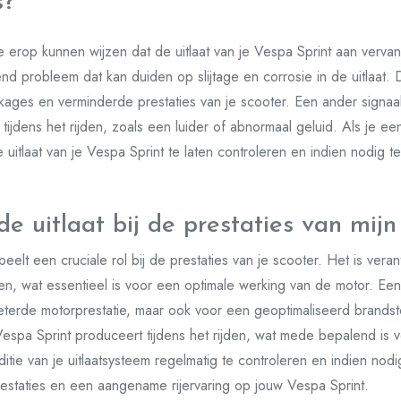
s?
e erop kunnen wijzen dat de uitlaat van je Vespa Sprint aan vervang
d probleem dat kan duiden op slijtage en corrosie in de uitlaat. 
lekkages en verminderde prestaties van je scooter. Een ander signaa
t tijdens het rijden, zoals een luider of abnormaal geluid. Als je
 uitlaat van je Vespa Sprint te laten controleren en indien nodig
de uitlaat bij de prestaties van mij
peelt een cruciale rol bij de prestaties van je scooter. Het is veran
n, wat essentieel is voor een optimale werking van de motor. Een
beterde motorprestatie, maar ook voor een geoptimaliseerd brandst
e Vespa Sprint produceert tijdens het rijden, wat mede bepalend is 
itie van je uitlaatsysteem regelmatig te controleren en indien nodi
restaties en een aangename rijervaring op jouw Vespa Sprint.