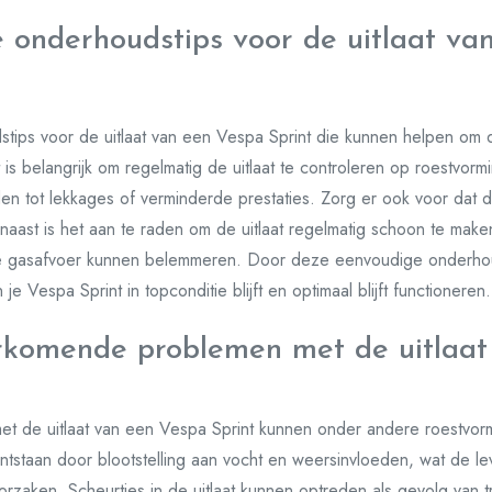
ke onderhoudstips voor de uitlaat v
dstips voor de uitlaat van een Vespa Sprint die kunnen helpen om 
 is belangrijk om regelmatig de uitlaat te controleren op roestvorm
n tot lekkages of verminderde prestaties. Zorg er ook voor dat de 
aarnaast is het aan te raden om de uitlaat regelmatig schoon te mak
e gasafvoer kunnen belemmeren. Door deze eenvoudige onderhoud
je Vespa Sprint in topconditie blijft en optimaal blijft functioneren.
orkomende problemen met de uitlaat
 de uitlaat van een Vespa Sprint kunnen onder andere roestvorm
ntstaan door blootstelling aan vocht en weersinvloeden, wat de le
rzaken. Scheurtjes in de uitlaat kunnen optreden als gevolg van tri