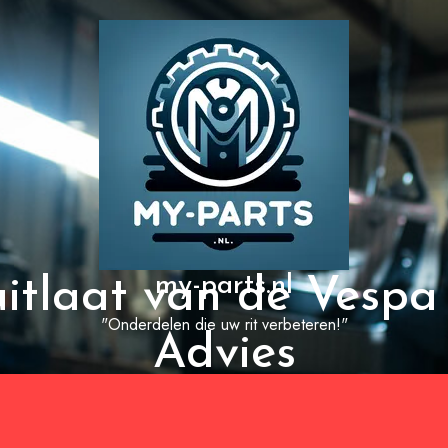
my-parts.nl
uitlaat van de Vespa 
"Onderdelen die uw rit verbeteren!"
Advies