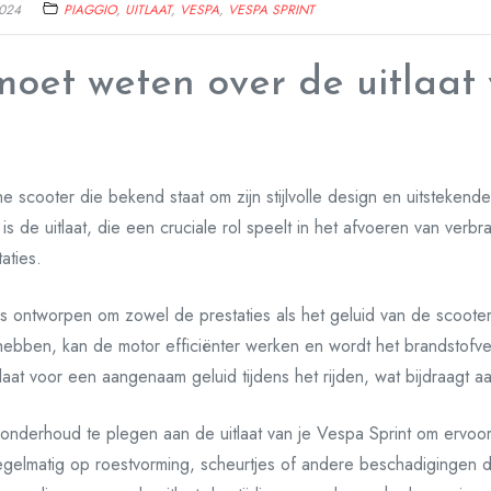
024
PIAGGIO
,
UITLAAT
,
VESPA
,
VESPA SPRINT
 moet weten over de uitlaat
e scooter die bekend staat om zijn stijlvolle design en uitstekende
s de uitlaat, die een cruciale rol speelt in het afvoeren van verb
aties.
 is ontworpen om zowel de prestaties als het geluid van de scoote
 hebben, kan de motor efficiënter werken en wordt het brandstofve
at voor een aangenaam geluid tijdens het rijden, wat bijdraagt aan
g onderhoud te plegen aan de uitlaat van je Vespa Sprint om ervoo
 regelmatig op roestvorming, scheurtjes of andere beschadigingen 