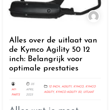
Alles over de uitlaat van
de Kymco Agility 50 12
inch: Belangrijk voor
optimale prestaties
05
12 INCH
,
AGILITY
,
KYMCO
,
KYMCO
MY-
APRIL
AGILITY
,
KYMCO AGILITY 50
,
UITLAAT
PARTS
2025