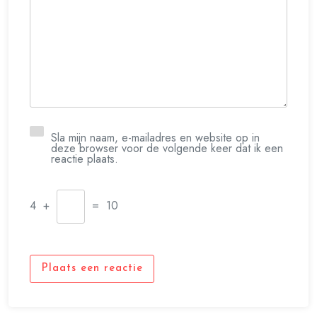
Sla mijn naam, e-mailadres en website op in
deze browser voor de volgende keer dat ik een
reactie plaats.
4
+
=
10
Plaats een reactie