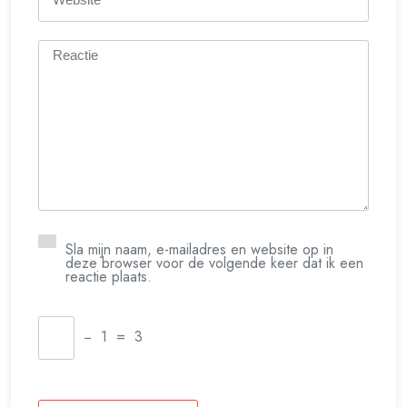
Sla mijn naam, e-mailadres en website op in
deze browser voor de volgende keer dat ik een
reactie plaats.
−
1
=
3