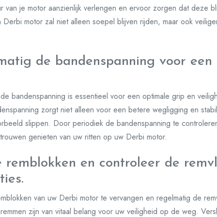
 van je motor aanzienlijk verlengen en ervoor zorgen dat deze bli
rbi motor zal niet alleen soepel blijven rijden, maar ook veilig
matig de bandenspanning voor een 
de bandenspanning is essentieel voor een optimale grip en veiligh
nspanning zorgt niet alleen voor een betere wegligging en stabil
rbeeld slippen. Door periodiek de bandenspanning te controleren
rtrouwen genieten van uw ritten op uw Derbi motor.
e remblokken en controleer de remvl
ies.
 remblokken van uw Derbi motor te vervangen en regelmatig de remv
remmen zijn van vitaal belang voor uw veiligheid op de weg. Ver