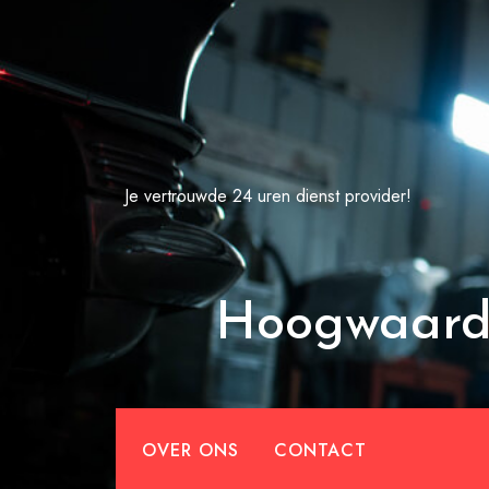
Spring
naar
de
inhoud
Je vertrouwde 24 uren dienst provider!
Hoogwaardi
OVER ONS
CONTACT