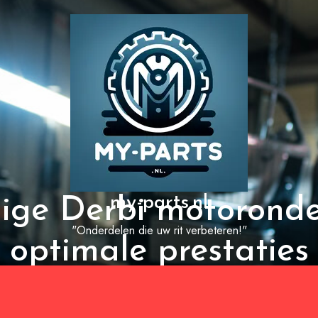
my-parts.nl
ge Derbi motoronde
"Onderdelen die uw rit verbeteren!"
optimale prestaties