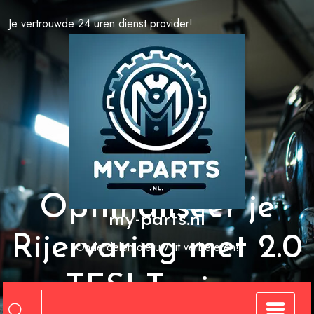
Spring
Je vertrouwde 24 uren dienst provider!
naar
de
inhoud
Optimaliseer je
my-parts.nl
Rijervaring met 2.0
"Onderdelen die uw rit verbeteren!"
TFSI Tuning