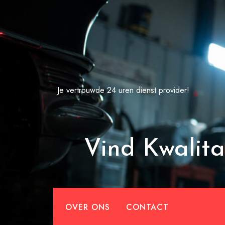
Spring
naar
de
inhoud
Je vertrouwde 24 uren dienst provider!
Vind Kwalita
OVER ONS
CONTACT