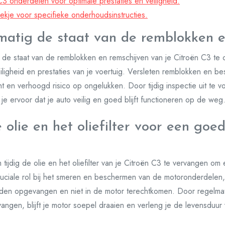
C3 onderdelen voor optimale prestaties en veiligheid.
ekje voor specifieke onderhoudsinstructies.
matig de staat van de remblokken e
g de staat van de remblokken en remschijven van je Citroën C3 te
eiligheid en prestaties van je voertuig. Versleten remblokken en 
t en verhoogd risico op ongelukken. Door tijdig inspectie uit te 
e ervoor dat je auto veilig en goed blijft functioneren op de weg
 olie en het oliefilter voor een goe
 tijdig de olie en het oliefilter van je Citroën C3 te vervangen o
ciale rol bij het smeren en beschermen van de motoronderdelen, ter
rden opgevangen en niet in de motor terechtkomen. Door regelmat
angen, blijft je motor soepel draaien en verleng je de levensduur 