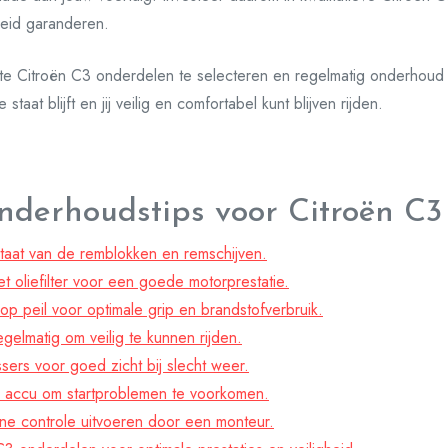
eid garanderen.
ste Citroën C3 onderdelen te selecteren en regelmatig onderhoud u
taat blijft en jij veilig en comfortabel kunt blijven rijden.
Onderhoudstips voor Citroën C
staat van de remblokken en remschijven.
et oliefilter voor een goede motorprestatie.
 peil voor optimale grip en brandstofverbruik.
egelmatig om veilig te kunnen rijden.
sers voor goed zicht bij slecht weer.
e accu om startproblemen te voorkomen.
ne controle uitvoeren door een monteur.