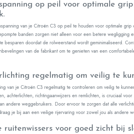
panning op peil voor optimale grip
k.
spanning van je Citroën C3 op peil te houden voor optimale grip
epompte banden zorgen niet alleen voor een betere wegligging en v
te besparen doordat de rolweerstand wordt geminimaliseerd. Cont
evelingen van de fabrikant om te genieten van een comfortabele e
lichting regelmatig om veilig te kun
ting van je Citroën C3 regelmatig te controleren om veilig te kunn
n, achterlichten, richtingaanwijzers en remlichten, is cruciaal vo
 aan andere weggebruikers. Door ervoor te zorgen dat alle verlichti
aag je bij aan een veilige rijervaring voor zowel jou als andere 
ruitenwissers voor goed zicht bij sl