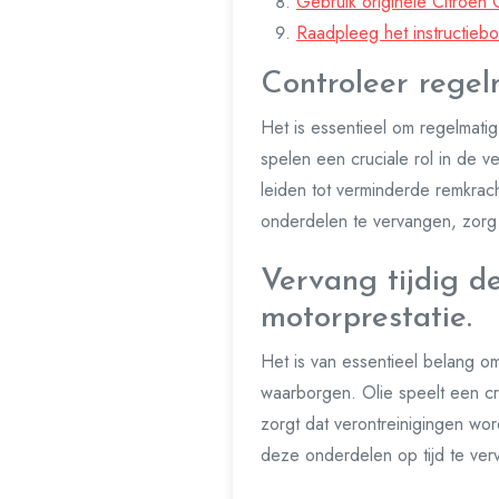
Gebruik originele Citroen 
Raadpleeg het instructiebo
Controleer regel
Het is essentieel om regelmati
spelen een cruciale rol in de v
leiden tot verminderde remkrach
onderdelen te vervangen, zorg j
Vervang tijdig de
motorprestatie.
Het is van essentieel belang om
waarborgen. Olie speelt een cru
zorgt dat verontreinigingen wo
deze onderdelen op tijd te verv