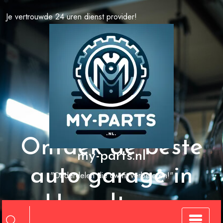
Spring
Je vertrouwde 24 uren dienst provider!
naar
de
inhoud
Ontdek de beste
my-parts.nl
auto garage in
"Onderdelen die uw rit verbeteren!"
Hasselt voor