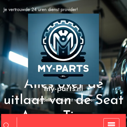
Spring
Je vertrouwde 24 uren dienst provider!
naar
de
inhoud
Alles over de
my-parts.nl
uitlaat van de Seat
"Onderdelen die uw rit verbeteren!"
Arosa: Tips en