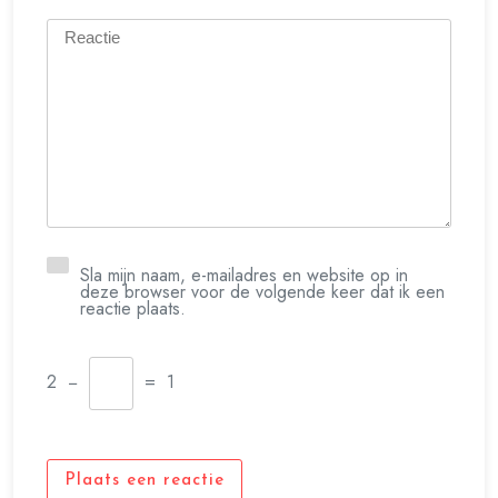
Sla mijn naam, e-mailadres en website op in
deze browser voor de volgende keer dat ik een
reactie plaats.
2
−
=
1
Plaats een reactie