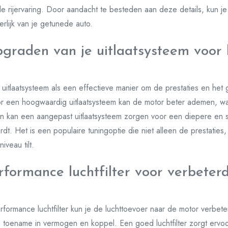
e rijervaring. Door aandacht te besteden aan deze details, kun j
erlijk van je getunede auto.
raden van je uitlaatsysteem voor b
itlaatsysteem als een effectieve manier om de prestaties en het g
r een hoogwaardig uitlaatsysteem kan de motor beter ademen, wat
 kan een aangepast uitlaatsysteem zorgen voor een diepere en 
ordt. Het is een populaire tuningoptie die niet alleen de prestatie
iveau tilt.
erformance luchtfilter voor verbeter
rformance luchtfilter kun je de luchttoevoer naar de motor verbete
n toename in vermogen en koppel. Een goed luchtfilter zorgt ervo