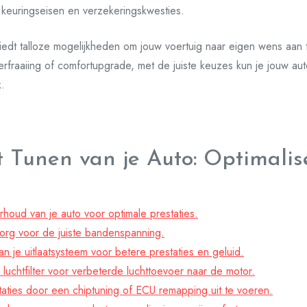
 keuringseisen en verzekeringskwesties.
biedt talloze mogelijkheden om jouw voertuig naar eigen wens aan 
 verfraaiing of comfortupgrade, met de juiste keuzes kun je jouw au
k.
t Tunen van je Auto: Optimalis
houd van je auto voor optimale prestaties.
zorg voor de juiste bandenspanning.
je uitlaatsysteem voor betere prestaties en geluid.
 luchtfilter voor verbeterde luchttoevoer naar de motor.
aties door een chiptuning of ECU remapping uit te voeren.