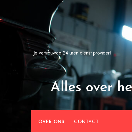
Spring
naar
de
inhoud
Je vertrouwde 24 uren dienst provider!
Alles over he
OVER ONS
CONTACT