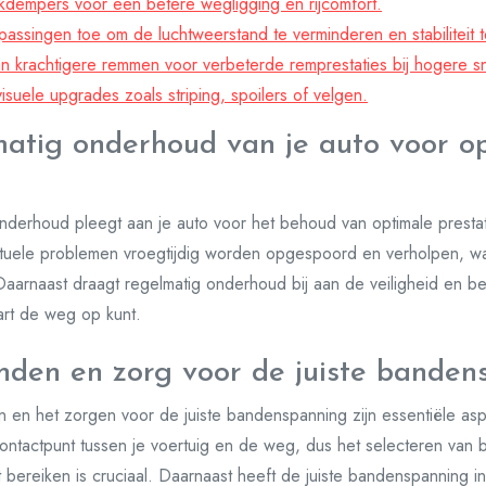
kdempers voor een betere wegligging en rijcomfort.
ssingen toe om de luchtweerstand te verminderen en stabiliteit t
an krachtigere remmen voor verbeterde remprestaties bij hogere s
isuele upgrades zoals striping, spoilers of velgen.
atig onderhoud van je auto voor o
onderhoud pleegt aan je auto voor het behoud van optimale prest
ntuele problemen vroegtijdig worden opgespoord en verholpen, wa
Daarnaast draagt regelmatig onderhoud bij aan de veiligheid en be
hart de weg op kunt.
anden en zorg voor de juiste banden
 en het zorgen voor de juiste bandenspanning zijn essentiële aspe
tactpunt tussen je voertuig en de weg, dus het selecteren van 
 wilt bereiken is cruciaal. Daarnaast heeft de juiste bandenspanning 