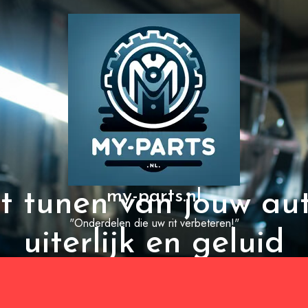
my-parts.nl
t tunen van jouw aut
"Onderdelen die uw rit verbeteren!"
uiterlijk en geluid