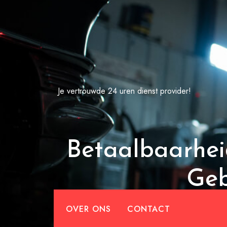
Spring
naar
de
inhoud
Je vertrouwde 24 uren dienst provider!
Betaalbaarhei
Geb
OVER ONS
CONTACT