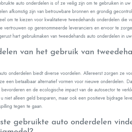
ruikte auto onderdelen is of ze veilig zijn om te gebruiken in uw
elen afkomstig zijn van betrouwbare bronnen en grondig gecontrole
ieel om te kiezen voor kwalitatieve tweedehands onderdelen die v
 te vertrouwen op gerenommeerde leveranciers en ervoor te zorg
 gerust hart gebruikmaken van tweedehands auto onderdelen in uw 
delen van het gebruik van tweedeh
to onderdelen biedt diverse voordelen. Allereerst zorgen ze voo
ze een betaalbaar alternatief vormen voor nieuwe onderdelen. Da
 bevorderen en de ecologische impact van de autosector te verkl
u niet alleen geld besparen, maar ook een positieve bijdrage leve
pilling tegen te gaan.
iste gebruikte auto onderdelen vind
uigmodel?