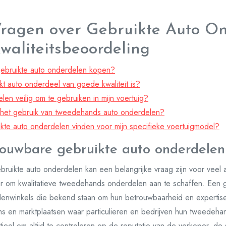
Vragen over Gebruikte Auto On
waliteitsbeoordeling
gebruikte auto onderdelen kopen?
t auto onderdeel van goede kwaliteit is?
len veilig om te gebruiken in mijn voertuig?
 het gebruik van tweedehands auto onderdelen?
ikte auto onderdelen vinden voor mijn specifieke voertuigmodel?
rouwbare gebruikte auto onderdele
uikte auto onderdelen kan een belangrijke vraag zijn voor veel au
ar om kwalitatieve tweedehands onderdelen aan te schaffen. Een g
lenwinkels die bekend staan om hun betrouwbaarheid en expertise
orms en marktplaatsen waar particulieren en bedrijven hun tweedeh
ieel om altijd te controleren op de reputatie van de verkoper, de