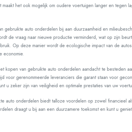
 maakt het ook mogelijk om oudere voertuigen langer en tegen la
van gebruikte auto onderdelen bij aan duurzaamheid en milieubes
rdt de vraag naar nieuwe productie verminderd, wat op zijn beurt 
bruik. Op deze manier wordt de ecologische impact van de autos
ire economie.
 het kopen van gebruikte auto onderdelen aandacht te besteden aan
ltijd voor gerenommeerde leveranciers die garant staan voor gec
 u zeker zijn van veiligheid en optimale prestaties van uw voertu
kte auto onderdelen biedt talloze voordelen op zowel financieel a
delen draagt u bij aan een duurzamere toekomst en kunt u genie