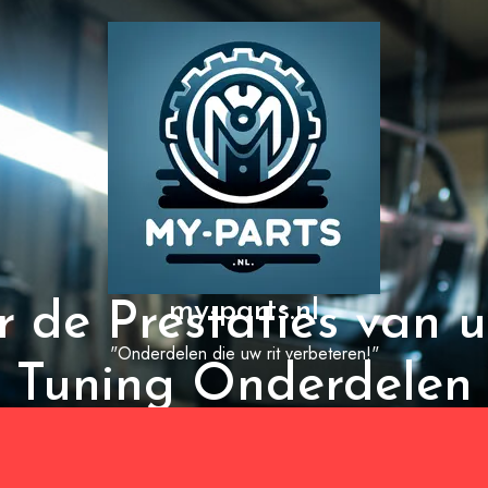
my-parts.nl
r de Prestaties va
"Onderdelen die uw rit verbeteren!"
Tuning Onderdelen