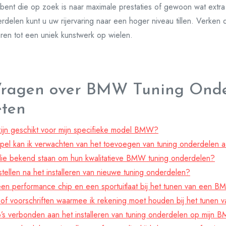
bent die op zoek is naar maximale prestaties of gewoon wat extra 
rdelen kunt u uw rijervaring naar een hoger niveau tillen. Verken
en tot een uniek kunstwerk op wielen.
Vragen over BMW Tuning Onder
eten
ijn geschikt voor mijn specifieke model BMW?
el kan ik verwachten van het toevoegen van tuning onderdelen
 die bekend staan om hun kwalitatieve BMW tuning onderdelen?
tellen na het installeren van nieuwe tuning onderdelen?
 een performance chip en een sportuitlaat bij het tunen van een 
n of voorschriften waarmee ik rekening moet houden bij het tunen
co’s verbonden aan het installeren van tuning onderdelen op mijn