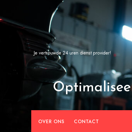
Spring
naar
de
inhoud
Je vertrouwde 24 uren dienst provider!
Optimalisee
OVER ONS
CONTACT