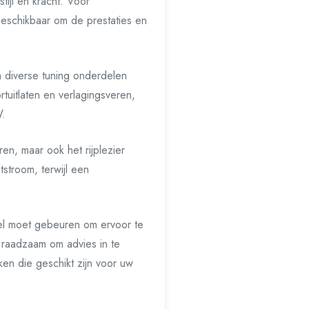
tijl en kracht. Voor
beschikbaar om de prestaties en
n diverse tuning onderdelen
tuitlaten en verlagingsveren,
W.
n, maar ook het rijplezier
stroom, terwijl een
eel moet gebeuren om ervoor te
 raadzaam om advies in te
en die geschikt zijn voor uw