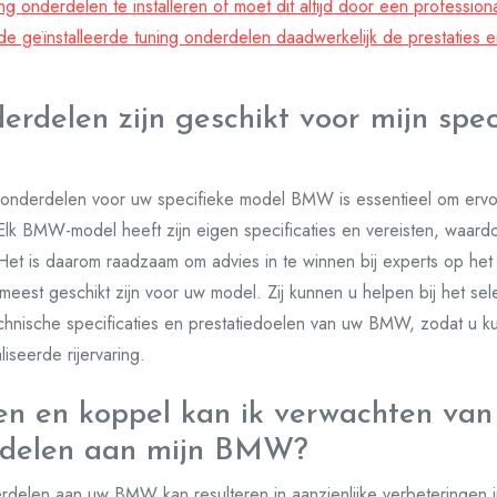
ning onderdelen te installeren of moet dit altijd door een professi
de geïnstalleerde tuning onderdelen daadwerkelijk de prestaties e
erdelen zijn geschikt voor mijn spe
g onderdelen voor uw specifieke model BMW is essentieel om ervo
Elk BMW-model heeft zijn eigen specificaties en vereisten, waardo
g. Het is daarom raadzaam om advies in te winnen bij experts op h
eest geschikt zijn voor uw model. Zij kunnen u helpen bij het se
echnische specificaties en prestatiedoelen van uw BMW, zodat u k
seerde rijervaring.
n en koppel kan ik verwachten van
rdelen aan mijn BMW?
rdelen aan uw BMW kan resulteren in aanzienlijke verbeteringen 