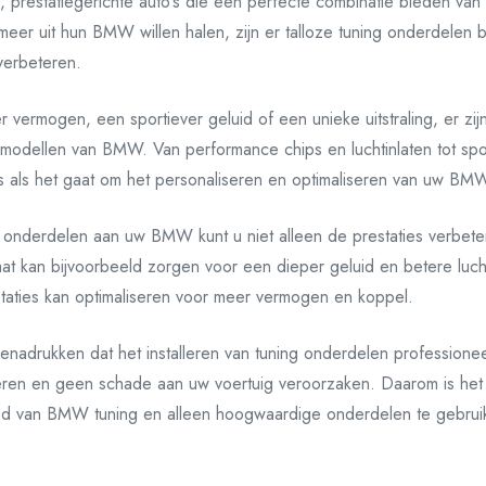
prestatiegerichte auto’s die een perfecte combinatie bieden van s
meer uit hun BMW willen halen, zijn er talloze tuning onderdelen 
 verbeteren.
vermogen, een sportiever geluid of een unieke uitstraling, er zij
 modellen van BMW. Van performance chips en luchtinlaten tot spor
s als het gaat om het personaliseren en optimaliseren van uw BM
onderdelen aan uw BMW kunt u niet alleen de prestaties verbetere
at kan bijvoorbeeld zorgen voor een dieper geluid en betere lucht
taties kan optimaliseren voor meer vermogen en koppel.
 benadrukken dat het installeren van tuning onderdelen profession
neren en geen schade aan uw voertuig veroorzaken. Daarom is het
ed van BMW tuning en alleen hoogwaardige onderdelen te gebruik