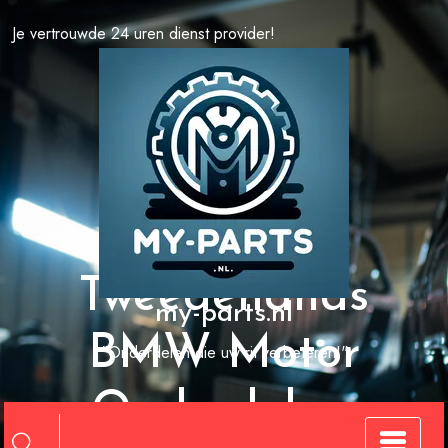
Spring
Je vertrouwde 24 uren dienst provider!
naar
de
inhoud
Tweedehands
my-parts.nl
BMW Motor
"Onderdelen die uw rit verbeteren!"
Onderdelen: