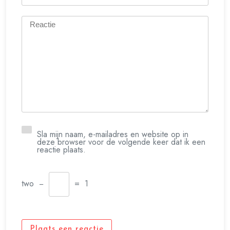
Sla mijn naam, e-mailadres en website op in
deze browser voor de volgende keer dat ik een
reactie plaats.
two
−
=
1
Plaats een reactie