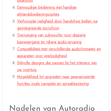
Bluetooth
Eenvoudige bediening met handige
afstandsbedieningsopties
Verhoogde veiligheid door handsfree bellen via
geïntegreerde microfoon
Toevoeging van subwoofer voor diepere
basweergave en rijkere audio-ervaring
Compatibiliteit met verschillende audioformaten en
apparaten voor veelzijdigheid
Stijlvolle designs die passen bij het interieur van
uw voertuig
Mogelijkheid tot upgraden naar geavanceerde
functies zoals navigatie en spraakbesturing
Nadelen van Autoradio