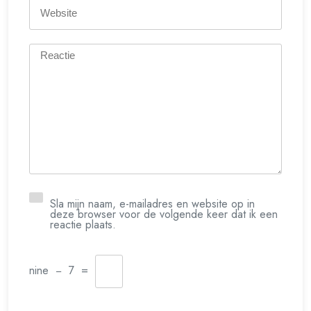
Sla mijn naam, e-mailadres en website op in
deze browser voor de volgende keer dat ik een
reactie plaats.
nine
−
7
=