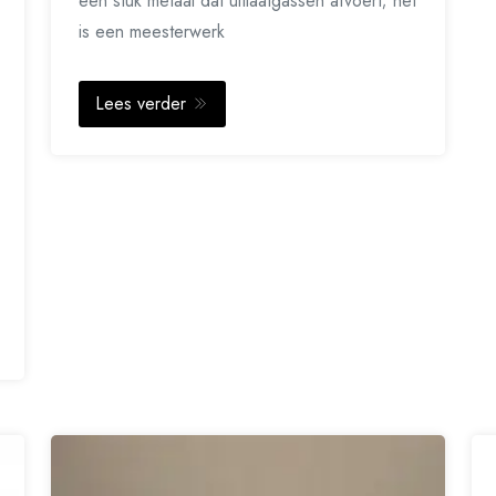
een stuk metaal dat uitlaatgassen afvoert; het
is een meesterwerk
Lees verder