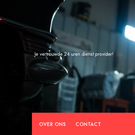
Spring
naar
de
inhoud
Je vertrouwde 24 uren dienst provider!
OVER ONS
CONTACT