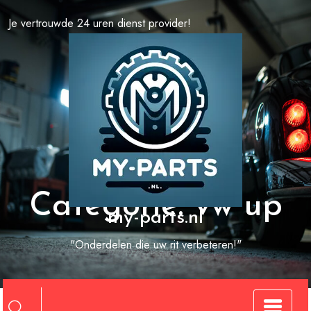
Spring
Je vertrouwde 24 uren dienst provider!
naar
de
inhoud
Categorie:
vw up
my-parts.nl
"Onderdelen die uw rit verbeteren!"