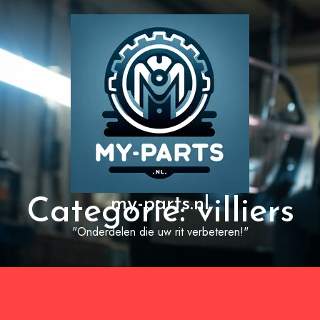
my-parts.nl
Categorie:
villiers
"Onderdelen die uw rit verbeteren!"