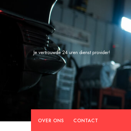
Spring
naar
de
inhoud
Je vertrouwde 24 uren dienst provider!
OVER ONS
CONTACT