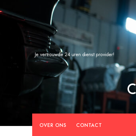
Spring
naar
de
inhoud
Je vertrouwde 24 uren dienst provider!
C
OVER ONS
CONTACT