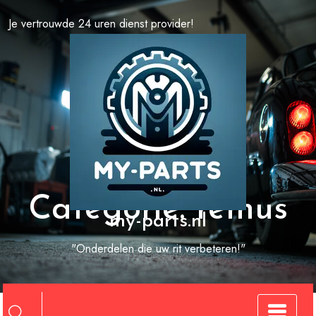
Spring
Je vertrouwde 24 uren dienst provider!
naar
de
inhoud
Categorie:
remus
my-parts.nl
"Onderdelen die uw rit verbeteren!"