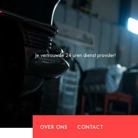
Spring
naar
de
inhoud
Je vertrouwde 24 uren dienst provider!
OVER ONS
CONTACT