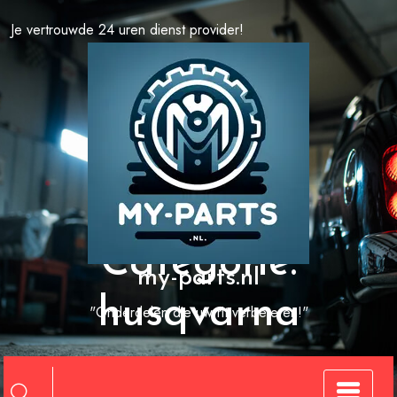
Spring
Je vertrouwde 24 uren dienst provider!
naar
de
inhoud
Categorie:
my-parts.nl
husqvarna
"Onderdelen die uw rit verbeteren!"