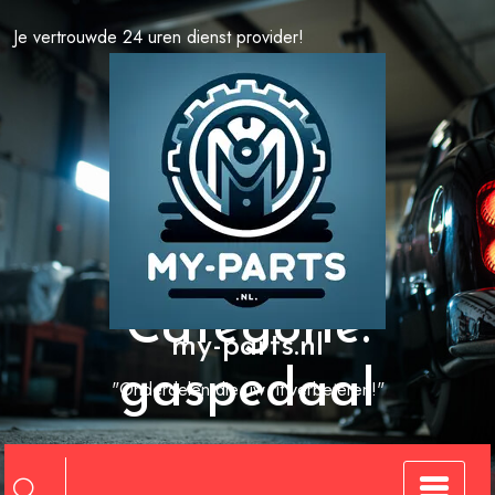
Spring
Je vertrouwde 24 uren dienst provider!
naar
de
inhoud
Categorie:
my-parts.nl
gaspedaal
"Onderdelen die uw rit verbeteren!"