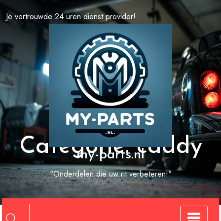
Spring
Je vertrouwde 24 uren dienst provider!
naar
de
inhoud
Categorie:
caddy
my-parts.nl
"Onderdelen die uw rit verbeteren!"