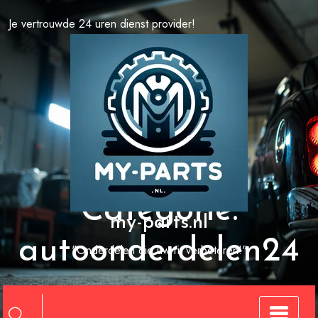
Spring
Je vertrouwde 24 uren dienst provider!
naar
de
inhoud
Categorie:
my-parts.nl
autoonderdelen24
"Onderdelen die uw rit verbeteren!"