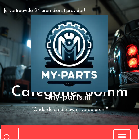
Spring
Je vertrouwde 24 uren dienst provider!
naar
de
inhoud
Categorie:
60mm
my-parts.nl
"Onderdelen die uw rit verbeteren!"